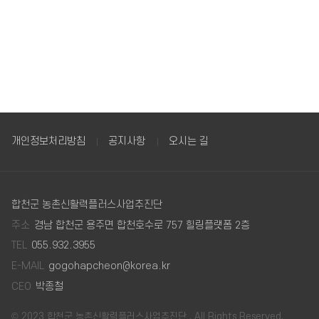
개인정보처리방침
공지사항
오시는 길
합천군 농촌신활력플러스사업추진단
주소
경남 합천군 용주면 합천호수로 757 힐링플랫폼 2층
TEL
055.932.3955
E-MAIL
gogohapcheon@korea.kr
CEO
박종철
© 2023 합천군 농촌신활력플러스사업추진단 . All Rights Reserved.