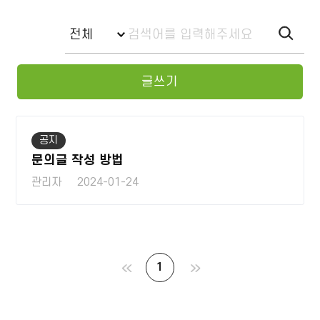
글쓰기
게
시
공지
판
문의글 작성 방법
목
록
관리자
2024-01-24
1