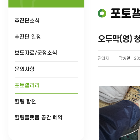
포토
추진단소식
추진단 일정
오두막(영) 
보도자료/군정소식
관리자
작성일
202
문의사항
포토갤러리
힐링 합천
힐링플랫폼 공간 예약