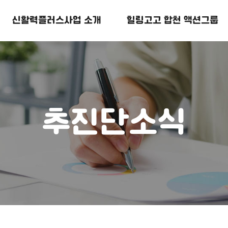
신활력플러스
사업 소개
힐링고고
합천 액션그룹
추진단소식