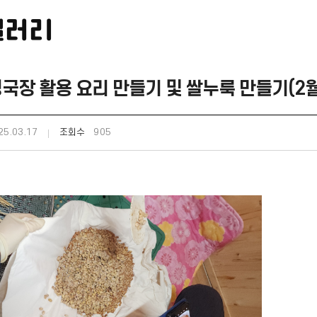
갤러리
청국장 활용 요리 만들기 및 쌀누룩 만들기(2월
5.03.17
조회수
905