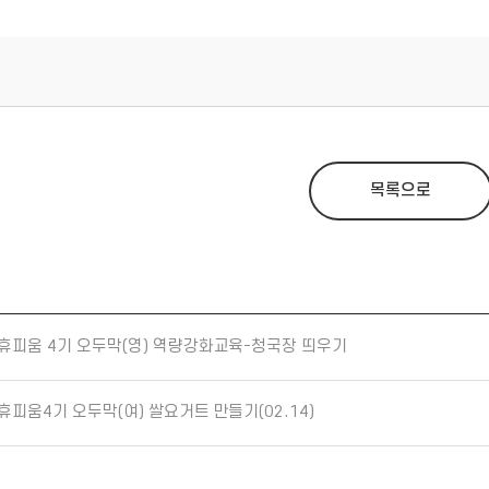
목록으로
휴피움 4기 오두막(영) 역량강화교육-청국장 띄우기
휴피움4기 오두막(여) 쌀요거트 만들기(02.14)