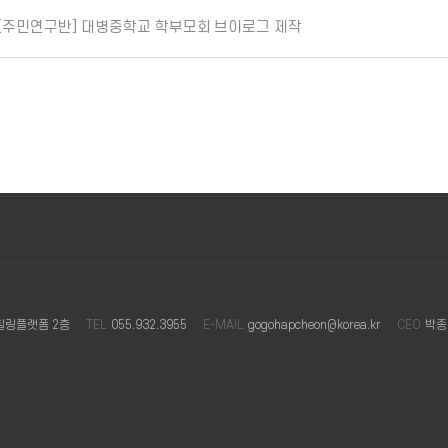
[주민연구반] 대병중학교 학부모회 브이로그 제작
힐링플랫폼 2층
TEL
055.932.3955
E-MAIL
gogohapcheon@korea.kr
CEO
박종