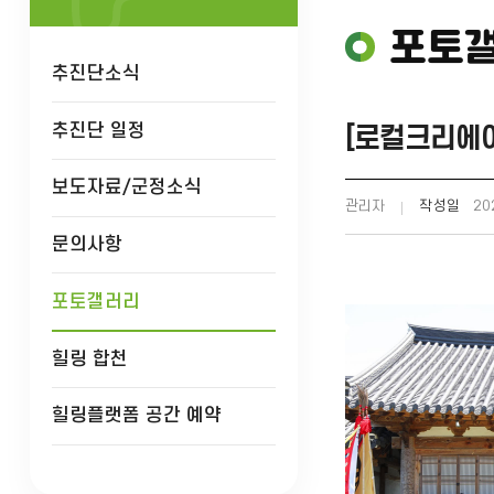
포토
추진단소식
추진단 일정
[로컬크리에이
보도자료/군정소식
관리자
작성일
202
문의사항
포토갤러리
힐링 합천
힐링플랫폼 공간 예약