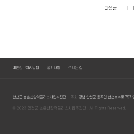
다음글
개인정보처리방침
공지사항
오시는 길
합천군 농촌신활력플러스사업추진단
주소
경남 합천군 용주면 합천호수로 757 
© 2023 합천군 농촌신활력플러스사업추진단 . All Rights Reserved.