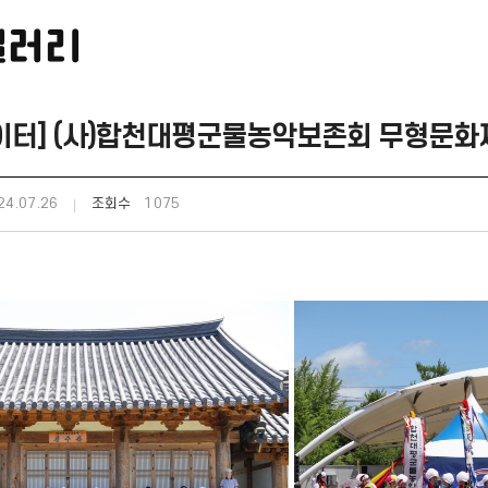
갤러리
터] (사)합천대평군물농악보존회 무형문화재
4.07.26
조회수
1075