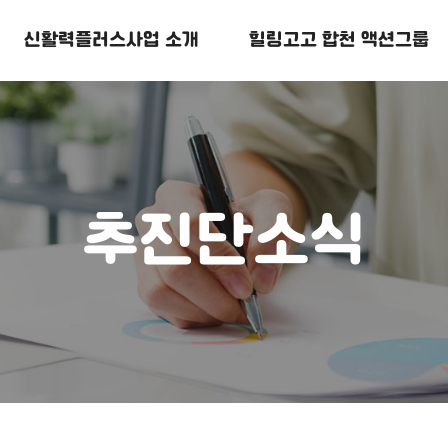
신활력플러스
사업 소개
힐링고고
합천 액션그룹
추진단소식