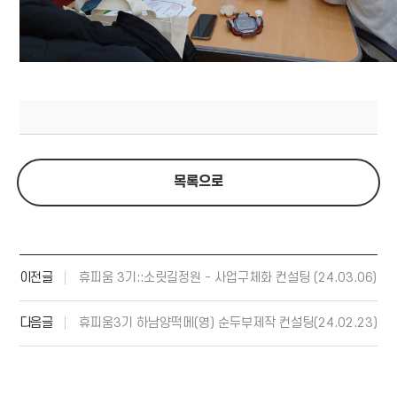
목록으로
이전글
휴피움 3기::소릿길정원 - 사업구체화 컨설팅 (24.03.06)
다음글
휴피움3기 하남양떡메(영) 순두부제작 컨설팅(24.02.23)