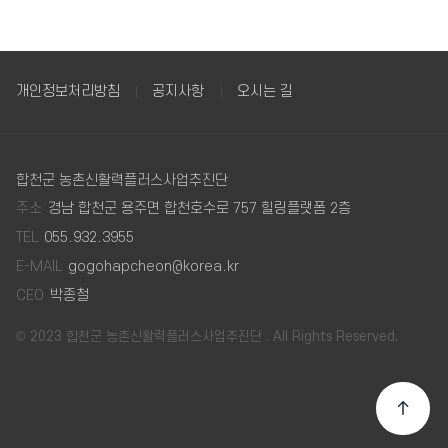
개인정보처리방침
공지사항
오시는 길
합천군 농촌신활력플러스사업추진단
주소
경남 합천군 용주면 합천호수로 757 힐링플랫폼 2층
TEL
055.932.3955
E-MAIL
gogohapcheon@korea.kr
CEO
박종철
© 2023 합천군 농촌신활력플러스사업추진단 . All Rights Reserved.