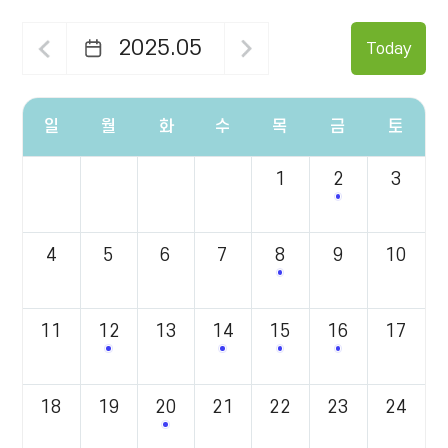
2025.05
Today
일
월
화
수
목
금
토
일,
1
2
3
월,
2기 로컬크리
화,
수,
목,
4
5
6
7
8
9
10
금,
2기 주민연구반 OT 
토
요
일
11
12
13
14
15
16
17
별
2025년 힐링 정원 아카데미 교육생 모집
4기 휴피움 2단계 선정 단체
3기 힐링콘텐츠 맞춤
4기 휴피움 액
정
보
를
18
19
20
21
22
23
24
3기 힐링콘텐츠 맞춤드림사업 선정
제
공