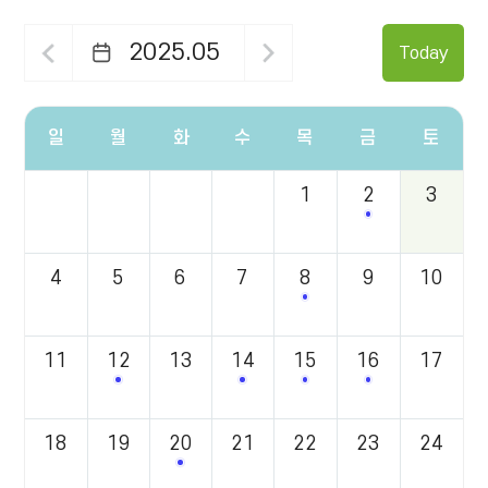
2025.05
Today
일
월
화
수
목
금
토
일,
1
2
3
월,
2기 로컬크리
화,
수,
목,
4
5
6
7
8
9
10
금,
2기 주민연구반 OT 
토
요
일
11
12
13
14
15
16
17
별
2025년 힐링 정원 아카데미 교육생 모집
4기 휴피움 2단계 선정 단체
3기 힐링콘텐츠 맞춤
4기 휴피움 액
정
보
를
18
19
20
21
22
23
24
3기 힐링콘텐츠 맞춤드림사업 선정
제
공