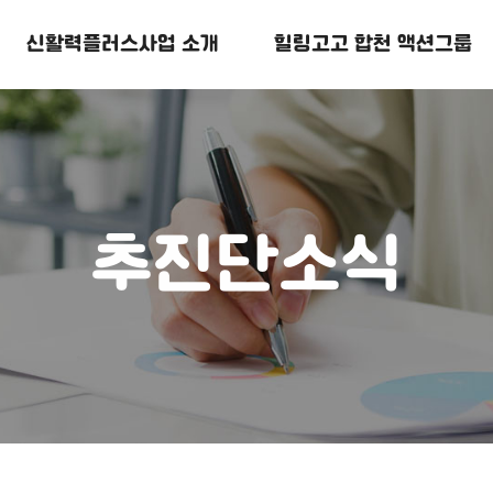
신활력플러스
사업 소개
힐링고고
합천 액션그룹
추진단소식