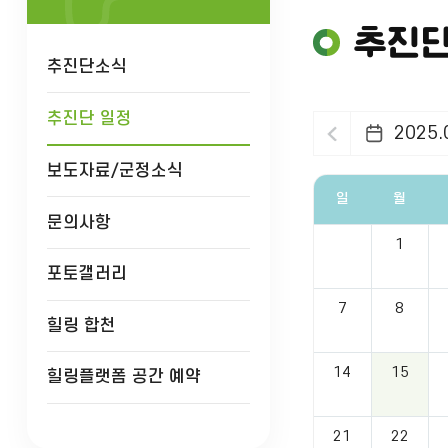
추진단
추진단소식
추진단 일정
2025.
보도자료/군정소식
일
월
문의사항
일,
1
월,
화,
포토갤러리
수,
목,
7
8
금,
힐링 합천
토
요
14
15
일
힐링플랫폼 공간 예약
별
정
보
21
22
를