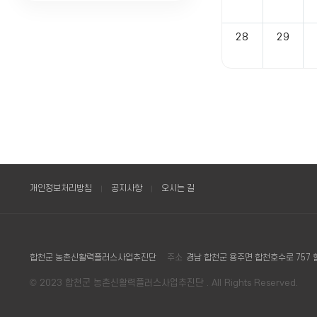
제
공
28
29
하
는
표
개인정보처리방침
공지사항
오시는 길
합천군 농촌신활력플러스사업추진단
주소
경남 합천군 용주면 합천호수로 757 
© 2023 합천군 농촌신활력플러스사업추진단 . All Rights Reserved.