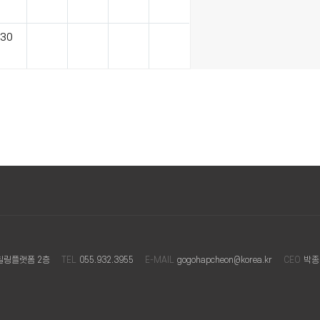
30
힐링플랫폼 2층
TEL
055.932.3955
E-MAIL
gogohapcheon@korea.kr
CEO
박종