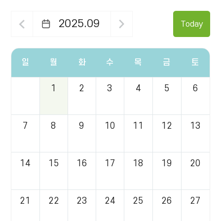
2025.09
Today
일
월
화
수
목
금
토
일,
1
2
3
4
5
6
월,
화,
수,
목,
7
8
9
10
11
12
13
금,
토
요
일
14
15
16
17
18
19
20
별
정
보
를
21
22
23
24
25
26
27
제
공